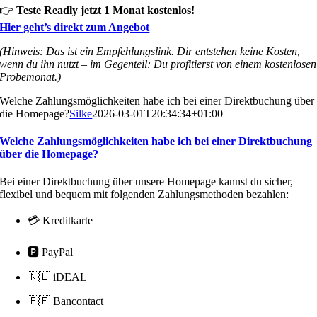
👉
Teste Readly jetzt 1 Monat kostenlos!
Hier geht’s direkt zum Angebot
(Hinweis: Das ist ein Empfehlungslink. Dir entstehen keine Kosten,
wenn du ihn nutzt – im Gegenteil: Du profitierst von einem kostenlosen
Probemonat.)
Welche Zahlungsmöglichkeiten habe ich bei einer Direktbuchung über
die Homepage?
Silke
2026-03-01T20:34:34+01:00
Welche Zahlungsmöglichkeiten habe ich bei einer Direktbuchung
über die Homepage?
Bei einer Direktbuchung über unsere Homepage kannst du sicher,
flexibel und bequem mit folgenden Zahlungsmethoden bezahlen:
💳 Kreditkarte
🅿️ PayPal
🇳🇱 iDEAL
🇧🇪 Bancontact