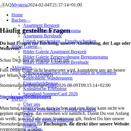
Zum
FAQ
Mysteria
2024-02-04T21:37:14+01:00
Toggle
Inhalt
Navigation
Home
springen
Buchen
Apartment Bergzeit
Häufig gestellte Fragen
Ferienwohnung Bergpanorama
Apartment Bergbude
Urlaub verschenken – Freude schenken
Du hast Fragen zur Buchung, unserer Ausstattung, der Lage oder
Bilder Galerie
Weiterem?
Bilder Galerie Apartment Bergzeit
Bilder Galerie Ferienwohnung Bergpanorama
Schau Dich hier in unseren FAQs um.
Bilder Galerie Apartment Bergbude
Aktivitäten
Falls Deine Frage nicht beantwortet wird, kontaktiere uns am besten
Sehenswürdigkeiten und Aktivitäten in Winterberg
per WhatsApp 01713526951
Empfohlene Wanderungen
Einkaufserlebnisse
Stornierungsbedingungen
Silke
2026-08-09T09:15:14+02:00
Kulinarische Erlebnisse
Sauerland SommerCard 2026
Stornierungsbedingungen
INFO
Über uns
Manchmal kommt etwas dazwischen und eine Reise kann nicht wie
Urlaub verschenken – Freude schenken
geplant stattfinden, das verstehen wir natürlich. Damit Du von Anfang
FAQ
an weißt, was im Falle einer Stornierung gilt, findest Du hier unsere
Heute für morgen pflanzen
Stornobedingungen für
Buchungen, die direkt über unsere Website
Anreise
vorgenommen wurden.
Newsletter