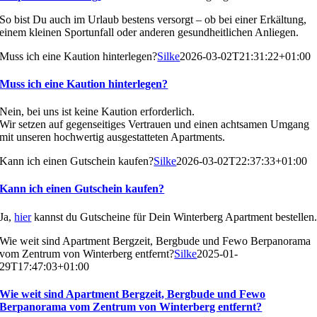
So bist Du auch im Urlaub bestens versorgt – ob bei einer Erkältung,
einem kleinen Sportunfall oder anderen gesundheitlichen Anliegen.
Muss ich eine Kaution hinterlegen?
Silke
2026-03-02T21:31:22+01:00
Muss ich eine Kaution hinterlegen?
Nein, bei uns ist keine Kaution erforderlich.
Wir setzen auf gegenseitiges Vertrauen und einen achtsamen Umgang
mit unseren hochwertig ausgestatteten Apartments.
Kann ich einen Gutschein kaufen?
Silke
2026-03-02T22:37:33+01:00
Kann ich einen Gutschein kaufen?
Ja,
hier
kannst du Gutscheine für Dein Winterberg Apartment bestellen
Wie weit sind Apartment Bergzeit, Bergbude und Fewo Berpanorama
vom Zentrum von Winterberg entfernt?
Silke
2025-01-
29T17:47:03+01:00
Wie weit sind Apartment Bergzeit, Bergbude und Fewo
Berpanorama vom Zentrum von Winterberg entfernt?