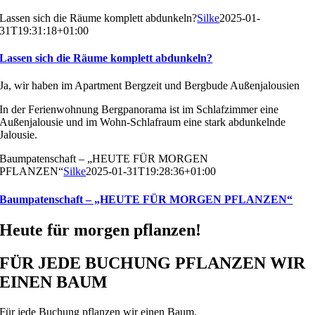
Lassen sich die Räume komplett abdunkeln?
Silke
2025-01-
31T19:31:18+01:00
Lassen sich die Räume komplett abdunkeln?
Ja, wir haben im Apartment Bergzeit und Bergbude Außenjalousien
In der Ferienwohnung Bergpanorama ist im Schlafzimmer eine
Außenjalousie und im Wohn-Schlafraum eine stark abdunkelnde
Jalousie.
Baumpatenschaft – „HEUTE FÜR MORGEN
PFLANZEN“
Silke
2025-01-31T19:28:36+01:00
Baumpatenschaft – „HEUTE FÜR MORGEN PFLANZEN“
Heute für morgen pflanzen!
FÜR JEDE BUCHUNG PFLANZEN WIR
EINEN BAUM
Für jede Buchung pflanzen wir einen Baum.