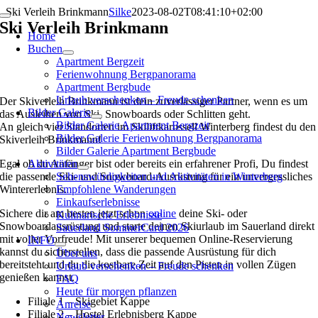
Zum
Ski Verleih Brinkmann
Silke
2023-08-02T08:41:10+02:00
Toggle
Inhalt
Ski Verleih Brinkmann
Navigation
Home
springen
Buchen
Apartment Bergzeit
Ferienwohnung Bergpanorama
Apartment Bergbude
Urlaub verschenken – Freude schenken
Der Skiverleih Brinkmann ist dein zuverlässiger Partner, wenn es um
Bilder Galerie
das Ausleihen von Ski, Snowboards oder Schlitten geht.
Bilder Galerie Apartment Bergzeit
An gleich vier Standorten im Skiliftkarussell Winterberg findest du den
Bilder Galerie Ferienwohnung Bergpanorama
Skiverleih Brinkmann!
Bilder Galerie Apartment Bergbude
Egal ob du Anfänger bist oder bereits ein erfahrener Profi, Du findest
Aktivitäten
die passende Ski- und Snowboard-Ausrüstung für ein unvergessliches
Sehenswürdigkeiten und Aktivitäten in Winterberg
Wintererlebnis.
Empfohlene Wanderungen
Einkaufserlebnisse
Sichere dir am besten jetzt schon
online
deine Ski- oder
Kulinarische Erlebnisse
Snowboardausrüstung und starte deinen Skiurlaub im Sauerland direkt
Sauerland SommerCard 2026
mit voller Vorfreude! Mit unserer bequemen Online-Reservierung
INFO
kannst du sicherstellen, dass die passende Ausrüstung für dich
Über uns
bereitsteht und du die kostbare Zeit auf den Pisten in vollen Zügen
Urlaub verschenken – Freude schenken
genießen kannst.
FAQ
Heute für morgen pflanzen
Filiale 1 – Skigebiet Kappe
Anreise
Filiale 2 – Hostel Erlebnisberg Kappe
Newsletter