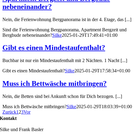
nebeneinander?
Nein, die Ferienwohnung Bergpanorama ist in der 4. Etage, das [...]
Sind die Ferienwohnung Bergpanorama, Apartment Bergzeit und
Bergbude nebeneinander?
Silke
2025-01-29T17:49:41+01:00
Gibt es einen Mindestaufenthalt?
Buchbar ist nur ein Mindestaufenthalt mit 2 Nächten. 1 Nacht [...]
Gibt es einen Mindestaufenthalt?
Silke
2025-01-29T17:58:34+01:00
Muss ich Bettwäsche mitbringen?
Nein, die Betten sind bei Ankunft schon für Dich bezogen. [...]
Muss ich Bettwäsche mitbringen?
Silke
2025-01-29T18:03:39+01:00
Zurück
1
2
3
Vor
Kontakt
Silke und Frank Basler