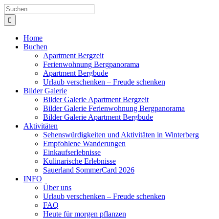
Zum
Suche
Inhalt
nach:
springen
Home
Buchen
Apartment Bergzeit
Ferienwohnung Bergpanorama
Apartment Bergbude
Urlaub verschenken – Freude schenken
Bilder Galerie
Bilder Galerie Apartment Bergzeit
Bilder Galerie Ferienwohnung Bergpanorama
Bilder Galerie Apartment Bergbude
Aktivitäten
Sehenswürdigkeiten und Aktivitäten in Winterberg
Empfohlene Wanderungen
Einkaufserlebnisse
Kulinarische Erlebnisse
Sauerland SommerCard 2026
INFO
Über uns
Urlaub verschenken – Freude schenken
FAQ
Heute für morgen pflanzen