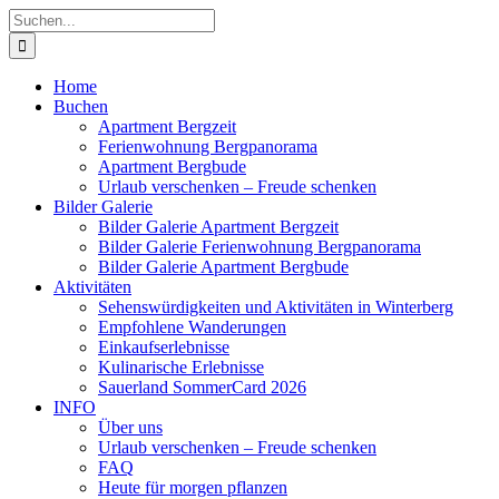
Zum
Suche
Inhalt
nach:
springen
Home
Buchen
Apartment Bergzeit
Ferienwohnung Bergpanorama
Apartment Bergbude
Urlaub verschenken – Freude schenken
Bilder Galerie
Bilder Galerie Apartment Bergzeit
Bilder Galerie Ferienwohnung Bergpanorama
Bilder Galerie Apartment Bergbude
Aktivitäten
Sehenswürdigkeiten und Aktivitäten in Winterberg
Empfohlene Wanderungen
Einkaufserlebnisse
Kulinarische Erlebnisse
Sauerland SommerCard 2026
INFO
Über uns
Urlaub verschenken – Freude schenken
FAQ
Heute für morgen pflanzen