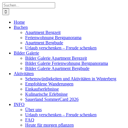
Zum
Suche
Inhalt
nach:
springen
Home
Buchen
Apartment Bergzeit
Ferienwohnung Bergpanorama
Apartment Bergbude
Urlaub verschenken – Freude schenken
Bilder Galerie
Bilder Galerie Apartment Bergzeit
Bilder Galerie Ferienwohnung Bergpanorama
Bilder Galerie Apartment Bergbude
Aktivitäten
Sehenswürdigkeiten und Aktivitäten in Winterberg
Empfohlene Wanderungen
Einkaufserlebnisse
Kulinarische Erlebnisse
Sauerland SommerCard 2026
INFO
Über uns
Urlaub verschenken – Freude schenken
FAQ
Heute für morgen pflanzen