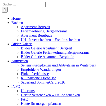
Zum
Suche
Inhalt
nach:
springen
Home
Buchen
Apartment Bergzeit
Ferienwohnung Bergpanorama
Apartment Bergbude
Urlaub verschenken – Freude schenken
Bilder Galerie
Bilder Galerie Apartment Bergzeit
Bilder Galerie Ferienwohnung Bergpanorama
Bilder Galerie Apartment Bergbude
Aktivitäten
Sehenswürdigkeiten und Aktivitäten in Winterberg
Empfohlene Wanderungen
Einkaufserlebnisse
Kulinarische Erlebnisse
Sauerland SommerCard 2026
INFO
Über uns
Urlaub verschenken – Freude schenken
FAQ
Heute für morgen pflanzen