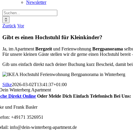
Newsletter
Suche
nach:
Zurück
Vor
Gibt es einen Hochstuhl für Kleinkinder?
Ja, im Apartment
Bergzeit
und Ferienwohnung
Bergpanorama
selbs
Für unsere kleinen Gäste stellen wir dir gerne einen Hochstuhl bereit 
Gib uns einfach direkt nach deiner Buchung kurz Bescheid, damit bei d
Silke
2026-03-02T13:41:37+01:00
che Direkt Online
Oder Melde Dich Einfach Telefonisch Bei Uns:
lke und Frank Basler
lefon: +49171 3526951
Mail: info@dein-winterberg-apartment.de