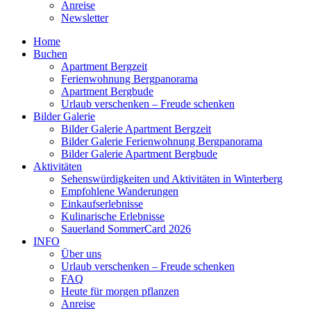
Anreise
Newsletter
Home
Buchen
Apartment Bergzeit
Ferienwohnung Bergpanorama
Apartment Bergbude
Urlaub verschenken – Freude schenken
Bilder Galerie
Bilder Galerie Apartment Bergzeit
Bilder Galerie Ferienwohnung Bergpanorama
Bilder Galerie Apartment Bergbude
Aktivitäten
Sehenswürdigkeiten und Aktivitäten in Winterberg
Empfohlene Wanderungen
Einkaufserlebnisse
Kulinarische Erlebnisse
Sauerland SommerCard 2026
INFO
Über uns
Urlaub verschenken – Freude schenken
FAQ
Heute für morgen pflanzen
Anreise