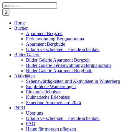
Zum
Suche
Inhalt
nach:
springen
Home
Buchen
Apartment Bergzeit
Ferienwohnung Bergpanorama
Apartment Bergbude
Urlaub verschenken – Freude schenken
Bilder Galerie
Bilder Galerie Apartment Bergzeit
Bilder Galerie Ferienwohnung Bergpanorama
Bilder Galerie Apartment Bergbude
Aktivitäten
Sehenswürdigkeiten und Aktivitäten in Winterberg
Empfohlene Wanderungen
Einkaufserlebnisse
Kulinarische Erlebnisse
Sauerland SommerCard 2026
INFO
Über uns
Urlaub verschenken – Freude schenken
FAQ
Heute für morgen pflanzen