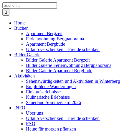
Zum
Suche
Inhalt
nach:
springen
Home
Buchen
Apartment Bergzeit
Ferienwohnung Bergpanorama
Apartment Bergbude
Urlaub verschenken – Freude schenken
Bilder Galerie
Bilder Galerie Apartment Bergzeit
Bilder Galerie Ferienwohnung Bergpanorama
Bilder Galerie Apartment Bergbude
Aktivitäten
Sehenswürdigkeiten und Aktivitäten in Winterberg
Empfohlene Wanderungen
Einkaufserlebnisse
Kulinarische Erlebnisse
Sauerland SommerCard 2026
INFO
Über uns
Urlaub verschenken – Freude schenken
FAQ
Heute für morgen pflanzen