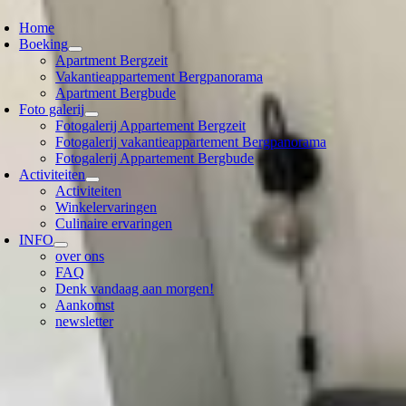
oggle
avigation
Home
Boeking
Apartment Bergzeit
Vakantieappartement Bergpanorama
Apartment Bergbude
Foto galerij
Fotogalerij Appartement Bergzeit
Fotogalerij vakantieappartement Bergpanorama
Fotogalerij Appartement Bergbude
Activiteiten
Activiteiten
Winkelervaringen
Culinaire ervaringen
INFO
over ons
FAQ
Denk vandaag aan morgen!
Aankomst
newsletter