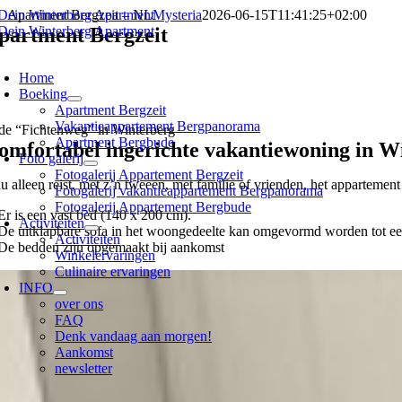
Skip
Apartment Bergzeit – NL
Mysteria
2026-06-15T11:41:25+02:00
to
partment Bergzeit
content
oggle
avigation
Home
Boeking
Apartment Bergzeit
Vakantieappartement Bergpanorama
 de “Fichtenweg” in Winterberg
Apartment Bergbude
omfortabel ingerichte vakantiewoning in W
Foto galerij
Fotogalerij Appartement Bergzeit
u alleen reist, met z’n tweeën, met familie of vrienden, het appartement
Fotogalerij vakantieappartement Bergpanorama
Fotogalerij Appartement Bergbude
Er is een vast bed (140 x 200 cm).
Activiteiten
De uitklapbare sofa in het woongedeelte kan omgevormd worden tot ee
Activiteiten
De bedden zijn opgemaakt bij aankomst
Winkelervaringen
Culinaire ervaringen
INFO
over ons
FAQ
Denk vandaag aan morgen!
Aankomst
newsletter