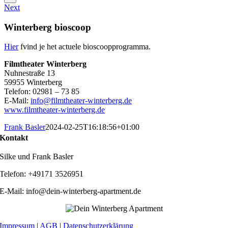
Next
Winterberg bioscoop
Hier
fvind je het actuele bioscoopprogramma.
Filmtheater Winterberg
Nuhnestraße 13
59955 Winterberg
Telefon: 02981 – 73 85
E-Mail:
info@filmtheater-winterberg.de
www.filmtheater-winterberg.de
Frank Basler
2024-02-25T16:18:56+01:00
Kontakt
Silke und Frank Basler
Telefon: +49171 3526951
E-Mail: info@dein-winterberg-apartment.de
Impressum
|
AGB
|
Datenschutzerklärung