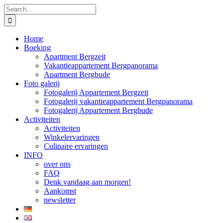
Skip
Search
to
for:
content
Home
Boeking
Apartment Bergzeit
Vakantieappartement Bergpanorama
Apartment Bergbude
Foto galerij
Fotogalerij Appartement Bergzeit
Fotogalerij vakantieappartement Bergpanorama
Fotogalerij Appartement Bergbude
Activiteiten
Activiteiten
Winkelervaringen
Culinaire ervaringen
INFO
over ons
FAQ
Denk vandaag aan morgen!
Aankomst
newsletter