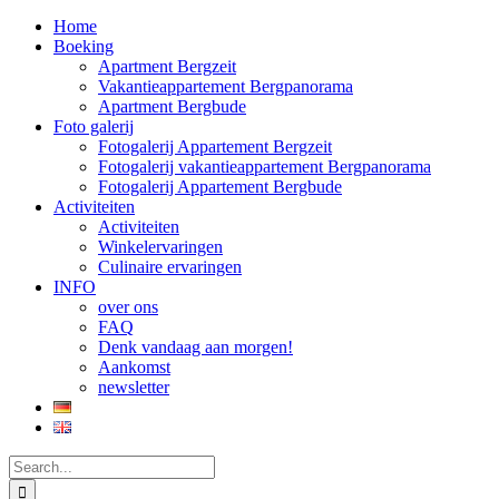
Home
Boeking
Apartment Bergzeit
Vakantieappartement Bergpanorama
Apartment Bergbude
Foto galerij
Fotogalerij Appartement Bergzeit
Fotogalerij vakantieappartement Bergpanorama
Fotogalerij Appartement Bergbude
Activiteiten
Activiteiten
Winkelervaringen
Culinaire ervaringen
INFO
over ons
FAQ
Denk vandaag aan morgen!
Aankomst
newsletter
Search
for: