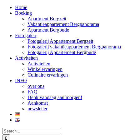
Home
Boeking
Apartment Bergzeit
Vakantieappartement Bergpanorama
Apartment Bergbude
Foto galerij
Fotogalerij Appartement Bergzeit
Fotogalerij vakantieappartement Bergpanorama
Fotogalerij Appartement Bergbude
Activiteiten
Activiteiten
Winkelervaringen
Culinaire ervaringen
INFO
over ons
FAQ
Denk vandaag aan morgen!
Aankomst
newsletter
Search
for: