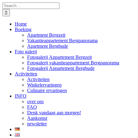
Skip
Search
to
for:
content
Home
Boeking
Apartment Bergzeit
Vakantieappartement Bergpanorama
Apartment Bergbude
Foto galerij
Fotogalerij Appartement Bergzeit
Fotogalerij vakantieappartement Bergpanorama
Fotogalerij Appartement Bergbude
Activiteiten
Activiteiten
Winkelervaringen
Culinaire ervaringen
INFO
over ons
FAQ
Denk vandaag aan morgen!
Aankomst
newsletter