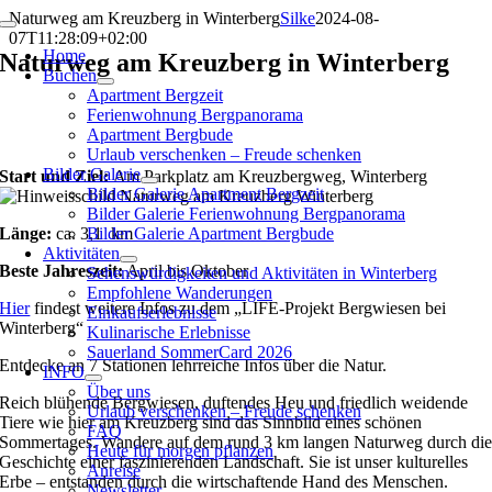
Zum
Naturweg am Kreuzberg in Winterberg
Silke
2024-08-
Toggle
Inhalt
07T11:28:09+02:00
Navigation
Home
springen
Naturweg am Kreuzberg in Winterberg
Buchen
Apartment Bergzeit
Ferienwohnung Bergpanorama
Apartment Bergbude
Urlaub verschenken – Freude schenken
Bilder Galerie
Start und Ziel:
Am Parkplatz am Kreuzbergweg, Winterberg
Bilder Galerie Apartment Bergzeit
Bilder Galerie Ferienwohnung Bergpanorama
Länge:
ca. 3,1 km
Bilder Galerie Apartment Bergbude
Aktivitäten
Beste Jahreszeit:
April bis Oktober
Sehenswürdigkeiten und Aktivitäten in Winterberg
Empfohlene Wanderungen
Hier
findest weitere Infos zu dem „LIFE-Projekt Bergwiesen bei
Einkaufserlebnisse
Winterberg“
Kulinarische Erlebnisse
Sauerland SommerCard 2026
Entdecke an 7 Stationen lehrreiche Infos über die Natur.
INFO
Über uns
Reich blühende Bergwiesen, duftendes Heu und friedlich weidende
Urlaub verschenken – Freude schenken
Tiere wie hier am Kreuzberg sind das Sinnbild eines schönen
FAQ
Sommertages. Wandere auf dem rund 3 km langen Naturweg durch di
Heute für morgen pflanzen
Geschichte einer faszinierenden Landschaft. Sie ist unser kulturelles
Anreise
Erbe – entstanden durch die wirtschaftende Hand des Menschen.
Newsletter