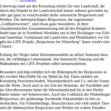
Unterwegs rund um den Kreuzberg erlebst Du eine Landschaft, die
durch den Wandel in der Landwirtschaft immer seltener geworden ist,
oder gar ganz zu verschwinden droht- artenreiche Bergwiesen und
Weiden. Die farbenprächtigen Bergwiesen, die sogenannten
„Goldhaferwiesen“, sind etwas ganz besonderes. In ihrer
charakteristischen Zusammensetzung mit all den Bergland-Kräutern
findet man sie in Nordrhein-Westfalen nur in den Hochlagen von Eifel
und Sauerland. Gemeinsam mit Landwirten und Pferdehaltern vor Ort
gibt das LIFE-Projekt „Bergwiesen bei Winterberg“ ihnen wieder eine
Chance.
Entlang des Weges laden Informationstafeln an sieben Stationen dazu
ein, die vielfältigen Lebensräume, ihre historische Nutzung und die
Maßnahmen des LIFE-Projektes näher kennenzulernen.
Besonders prächtig entfaltet sich die Blütenpracht der Bergwiesen in
der zweiten Mai-Hälfte bis zur Mahd im Juli. Dann strahlen am
Kreuzberg Storchenschnabel, Wiesenknöterich und Co. mit der Sonne
um die Wette. Doch auch in der Zeit der Heuernte, der Nachblüte und
im Altweibersommer bietet die Wiesenlandschaft bis in den Herbst
hinein immer viel Sehenswertes. Auch das Goldstück der Winterberger
Bergwiesen, der goldorange leuchtende Dukatenfalter ist hier zu
beobachten. Für Schmetterlinge, Heuschrecken und viele andere Tiere
sind die blütenreichen Bergwiesen und Weiden ein wahres Paradies.