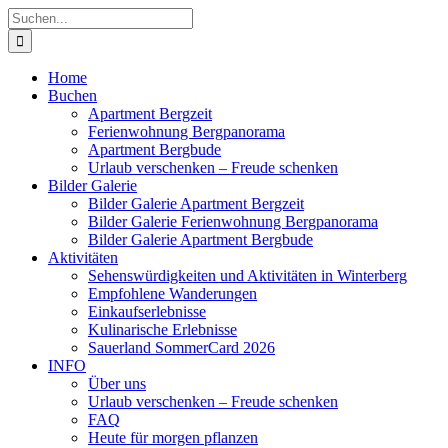
Zum
Suche
Inhalt
nach:
springen
Home
Buchen
Apartment Bergzeit
Ferienwohnung Bergpanorama
Apartment Bergbude
Urlaub verschenken – Freude schenken
Bilder Galerie
Bilder Galerie Apartment Bergzeit
Bilder Galerie Ferienwohnung Bergpanorama
Bilder Galerie Apartment Bergbude
Aktivitäten
Sehenswürdigkeiten und Aktivitäten in Winterberg
Empfohlene Wanderungen
Einkaufserlebnisse
Kulinarische Erlebnisse
Sauerland SommerCard 2026
INFO
Über uns
Urlaub verschenken – Freude schenken
FAQ
Heute für morgen pflanzen