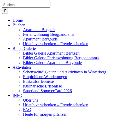
Zum
Suche
Inhalt
nach:
springen
Home
Buchen
Apartment Bergzeit
Ferienwohnung Bergpanorama
Apartment Bergbude
Urlaub verschenken – Freude schenken
Bilder Galerie
Bilder Galerie Apartment Bergzeit
Bilder Galerie Ferienwohnung Bergpanorama
Bilder Galerie Apartment Bergbude
Aktivitäten
Sehenswürdigkeiten und Aktivitäten in Winterberg
Empfohlene Wanderungen
Einkaufserlebnisse
Kulinarische Erlebnisse
Sauerland SommerCard 2026
INFO
Über uns
Urlaub verschenken – Freude schenken
FAQ
Heute für morgen pflanzen