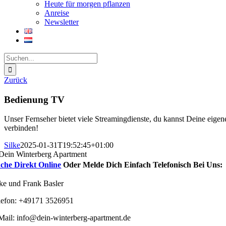
Heute für morgen pflanzen
Anreise
Newsletter
Suche
nach:
Zurück
Bedienung TV
Unser Fernseher bietet viele Streamingdienste, du kannst Deine eige
verbinden!
Silke
2025-01-31T19:52:45+01:00
che Direkt Online
Oder Melde Dich Einfach Telefonisch Bei Uns:
lke und Frank Basler
lefon: +49171 3526951
Mail: info@dein-winterberg-apartment.de