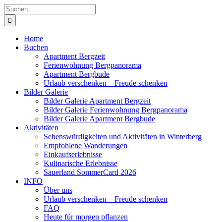
Zum
Suche
Inhalt
nach:
springen
Home
Buchen
Apartment Bergzeit
Ferienwohnung Bergpanorama
Apartment Bergbude
Urlaub verschenken – Freude schenken
Bilder Galerie
Bilder Galerie Apartment Bergzeit
Bilder Galerie Ferienwohnung Bergpanorama
Bilder Galerie Apartment Bergbude
Aktivitäten
Sehenswürdigkeiten und Aktivitäten in Winterberg
Empfohlene Wanderungen
Einkaufserlebnisse
Kulinarische Erlebnisse
Sauerland SommerCard 2026
INFO
Über uns
Urlaub verschenken – Freude schenken
FAQ
Heute für morgen pflanzen