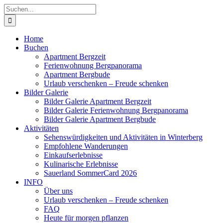
Zum
Suche
Inhalt
nach:
springen
Home
Buchen
Apartment Bergzeit
Ferienwohnung Bergpanorama
Apartment Bergbude
Urlaub verschenken – Freude schenken
Bilder Galerie
Bilder Galerie Apartment Bergzeit
Bilder Galerie Ferienwohnung Bergpanorama
Bilder Galerie Apartment Bergbude
Aktivitäten
Sehenswürdigkeiten und Aktivitäten in Winterberg
Empfohlene Wanderungen
Einkaufserlebnisse
Kulinarische Erlebnisse
Sauerland SommerCard 2026
INFO
Über uns
Urlaub verschenken – Freude schenken
FAQ
Heute für morgen pflanzen