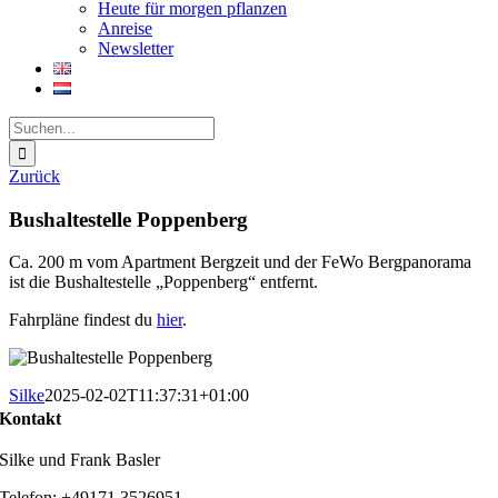
Heute für morgen pflanzen
Anreise
Newsletter
Suche
nach:
Zurück
Bushaltestelle Poppenberg
Ca. 200 m vom Apartment Bergzeit und der FeWo Bergpanorama
ist die Bushaltestelle „Poppenberg“ entfernt.
Fahrpläne findest du
hier
.
Silke
2025-02-02T11:37:31+01:00
Kontakt
Silke und Frank Basler
Telefon: +49171 3526951