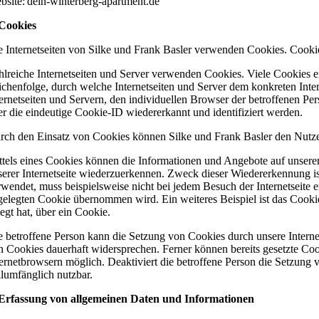
bsite: dein-winterberg-apartment.de
 Cookies
e Internetseiten von Silke und Frank Basler verwenden Cookies. Cooki
hlreiche Internetseiten und Server verwenden Cookies. Viele Cookies e
ichenfolge, durch welche Internetseiten und Server dem konkreten Int
ternetseiten und Servern, den individuellen Browser der betroffenen Pe
er die eindeutige Cookie-ID wiedererkannt und identifiziert werden.
rch den Einsatz von Cookies können Silke und Frank Basler den Nutzern 
ttels eines Cookies können die Informationen und Angebote auf unserer
serer Internetseite wiederzuerkennen. Zweck dieser Wiedererkennung ist 
rwendet, muss beispielsweise nicht bei jedem Besuch der Internetseite
gelegten Cookie übernommen wird. Ein weiteres Beispiel ist das Cooki
legt hat, über ein Cookie.
e betroffene Person kann die Setzung von Cookies durch unsere Internet
n Cookies dauerhaft widersprechen. Ferner können bereits gesetzte Coo
ternetbrowsern möglich. Deaktiviert die betroffene Person die Setzung 
llumfänglich nutzbar.
 Erfassung von allgemeinen Daten und Informationen