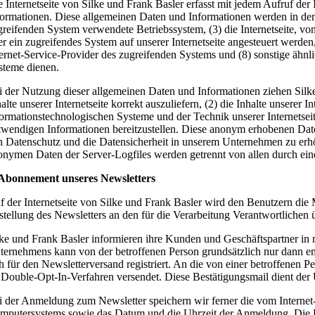
e Internetseite von Silke und Frank Basler erfasst mit jedem Aufruf der
formationen. Diese allgemeinen Daten und Informationen werden in den
greifenden System verwendete Betriebssystem, (3) die Internetseite, von
er ein zugreifendes System auf unserer Internetseite angesteuert werden, 
ternet-Service-Provider des zugreifenden Systems und (8) sonstige ähn
steme dienen.
i der Nutzung dieser allgemeinen Daten und Informationen ziehen Silke
alte unserer Internetseite korrekt auszuliefern, (2) die Inhalte unserer
formationstechnologischen Systeme und der Technik unserer Internetseit
twendigen Informationen bereitzustellen. Diese anonym erhobenen Daten
n Datenschutz und die Datensicherheit in unserem Unternehmen zu erhöh
onymen Daten der Server-Logfiles werden getrennt von allen durch ei
 Abonnement unseres Newsletters
f der Internetseite von Silke und Frank Basler wird den Benutzern di
stellung des Newsletters an den für die Verarbeitung Verantwortlichen 
lke und Frank Basler informieren ihre Kunden und Geschäftspartner i
ternehmens kann von der betroffenen Person grundsätzlich nur dann emp
ch für den Newsletterversand registriert. An die von einer betroffenen
 Double-Opt-In-Verfahren versendet. Diese Bestätigungsmail dient der 
i der Anmeldung zum Newsletter speichern wir ferner die vom Interne
mputersystems sowie das Datum und die Uhrzeit der Anmeldung. Die Er