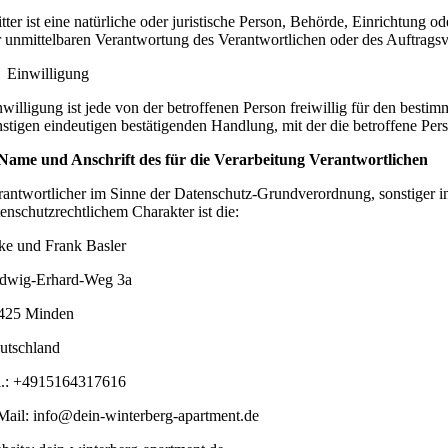
itter ist eine natürliche oder juristische Person, Behörde, Einrichtung 
r unmittelbaren Verantwortung des Verantwortlichen oder des Auftragsv
 Einwilligung
nwilligung ist jede von der betroffenen Person freiwillig für den best
nstigen eindeutigen bestätigenden Handlung, mit der die betroffene Pers
 Name und Anschrift des für die Verarbeitung Verantwortlichen
rantwortlicher im Sinne der Datenschutz-Grundverordnung, sonstiger 
tenschutzrechtlichem Charakter ist die:
lke und Frank Basler
dwig-Erhard-Weg 3a
425 Minden
utschland
l.: +4915164317616
Mail: info@dein-winterberg-apartment.de