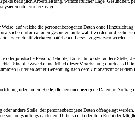
pekte bezüglich Arbeitsleistung, wirtschaftlicher Lage, Gesundheit, per
analysieren oder vorherzusagen.
r Weise, auf welche die personenbezogenen Daten ohne Hinzuziehung z
 zusätzlichen Informationen gesondert aufbewahrt werden und technis
ierten oder identifizierbaren natürlichen Person zugewiesen werden.
iche oder juristische Person, Behörde, Einrichtung oder andere Stelle, d
idet. Sind die Zwecke und Mittel dieser Verarbeitung durch das Union
stimmten Kriterien seiner Benennung nach dem Unionsrecht oder dem R
 Einrichtung oder andere Stelle, die personenbezogene Daten im Auftrag d
ung oder andere Stelle, der personenbezogene Daten offengelegt werden,
Untersuchungsauftrags nach dem Unionsrecht oder dem Recht der Mitgl