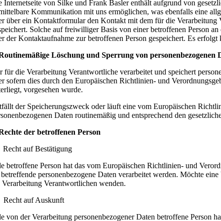
e Internetseite von Silke und Frank Basler enthält aufgrund von geset
mittelbare Kommunikation mit uns ermöglichen, was ebenfalls eine allg
er über ein Kontaktformular den Kontakt mit dem für die Verarbeitung
speichert. Solche auf freiwilliger Basis von einer betroffenen Person
er der Kontaktaufnahme zur betroffenen Person gespeichert. Es erfolgt
 Routinemäßige Löschung und Sperrung von personenbezogenen 
r für die Verarbeitung Verantwortliche verarbeitet und speichert perso
er sofern dies durch den Europäischen Richtlinien- und Verordnungsgeb
terliegt, vorgesehen wurde.
tfällt der Speicherungszweck oder läuft eine vom Europäischen Richtl
rsonenbezogenen Daten routinemäßig und entsprechend den gesetzlichen
 Rechte der betroffenen Person
 Recht auf Bestätigung
de betroffene Person hat das vom Europäischen Richtlinien- und Veror
e betreffende personenbezogene Daten verarbeitet werden. Möchte eine b
e Verarbeitung Verantwortlichen wenden.
 Recht auf Auskunft
de von der Verarbeitung personenbezogener Daten betroffene Person ha