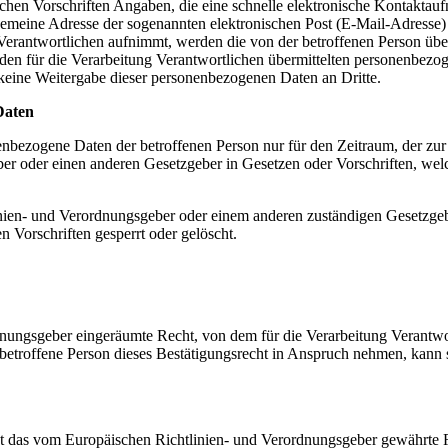
zlichen Vorschriften Angaben, die eine schnelle elektronische Kontak
emeine Adresse der sogenannten elektronischen Post (E-Mail-Adresse) 
 Verantwortlichen aufnimmt, werden die von der betroffenen Person üb
 an den für die Verarbeitung Verantwortlichen übermittelten personenb
 keine Weitergabe dieser personenbezogenen Daten an Dritte.
Daten
nenbezogene Daten der betroffenen Person nur für den Zeitraum, der zur
er oder einen anderen Gesetzgeber in Gesetzen oder Vorschriften, welc
inien- und Verordnungsgeber oder einem anderen zuständigen Gesetzgeb
 Vorschriften gesperrt oder gelöscht.
dnungsgeber eingeräumte Recht, von dem für die Verarbeitung Verantwor
etroffene Person dieses Bestätigungsrecht in Anspruch nehmen, kann sie
t das vom Europäischen Richtlinien- und Verordnungsgeber gewährte Re