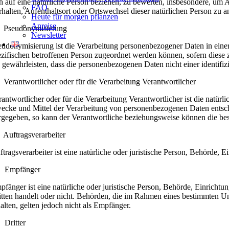
ch auf eine natürliche Person beziehen, zu bewerten, insbesondere, um As
FAQ
rhalten, Aufenthaltsort oder Ortswechsel dieser natürlichen Person zu 
Heute für morgen pflanzen
Anreise
 Pseudonymisierung
Newsletter
eudonymisierung ist die Verarbeitung personenbezogener Daten in eine
ezifischen betroffenen Person zugeordnet werden können, sofern diese
e gewährleisten, dass die personenbezogenen Daten nicht einer identifiz
 Verantwortlicher oder für die Verarbeitung Verantwortlicher
rantwortlicher oder für die Verarbeitung Verantwortlicher ist die natürl
ecke und Mittel der Verarbeitung von personenbezogenen Daten entsche
rgegeben, so kann der Verantwortliche beziehungsweise können die be
 Auftragsverarbeiter
ftragsverarbeiter ist eine natürliche oder juristische Person, Behörde,
 Empfänger
pfänger ist eine natürliche oder juristische Person, Behörde, Einricht
itten handelt oder nicht. Behörden, die im Rahmen eines bestimmten 
halten, gelten jedoch nicht als Empfänger.
 Dritter