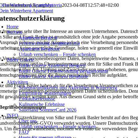
Zum
Datenschutzerklärung
Mysteria
2023-04-08T12:57:48+02:00
Inhalt
springen
atenschutzerklärung
oggle
avigation
Home
r freuen uns sehr über Ihr Interesse an unserem Unternehmen. Datenschu
Buchen
n Silke und Frank Basler ist grundsätzlich ohne jede Angabe personenb
Apartment Bergzeit
 Anspruch nehmen möchte, könnte jedoch eine Verarbeitung personenbezo
Ferienwohnung Bergpanorama
rarbeitung keine gesetzliche Grundlage, holen wir generell eine Einwill
Apartment Bergbude
Urlaub verschenken – Freude schenken
e Verarbeitung personenbezogener Daten, beispielsweise des Namens, de
Bilder Galerie
undverordnung und in Übereinstimmung mit den für Silke und Frank Ba
Bilder Galerie Apartment Bergzeit
fentlichkeit über Art, Umfang und Zweck der von uns erhobenen, genut
Bilder Galerie Ferienwohnung Bergpanorama
tenschutzerklärung über die ihnen zustehenden Rechte aufgeklärt.
Bilder Galerie Apartment Bergbude
Aktivitäten
lke und Frank Basler haben als für die Verarbeitung Verantwortlichen 
Sehenswürdigkeiten und Aktivitäten in Winterberg
ternetseite verarbeiteten personenbezogenen Daten sicherzustellen. Den
Empfohlene Wanderungen
cht gewährleistet werden kann. Aus diesem Grund steht es jeder betroff
Einkaufserlebnisse
Kulinarische Erlebnisse
 Begriffsbestimmungen
Sauerland SommerCard 2026
INFO
e Datenschutzerklärung von Silke und Frank Basler beruht auf den Begr
Über uns
undverordnung (DS-GVO) verwendet wurden. Unsere Datenschutzerklärung
Urlaub verschenken – Freude schenken
in. Um dies zu gewährleisten, möchten wir vorab die verwendeten Begrif
FAQ
Heute für morgen pflanzen