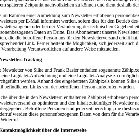
nem späteren Zeitpunkt nachvollziehen zu können und dient deshalb der
e im Rahmen einer Anmeldung zum Newsletter erhobenen personenbezo
wsletters per E-Mail informiert werden, sofern dies für den Betrieb des
wsletterangebot oder bei der Veränderung der technischen Gegebenheit
rsonenbezogenen Daten an Dritte. Das Abonnement unseres Newsletters 
ten, die die betroffene Person uns für den Newsletterversand erteilt h
tsprechender Link. Ferner besteht die Möglichkeit, sich jederzeit auch 
e Verarbeitung Verantwortlichen auf andere Weise mitzuteilen.
 Newsletter-Tracking
e Newsletter von Silke und Frank Basler enthalten sogenannte Zählpixe
 eine Logdatei-Aufzeichnung und eine Logdatei-Analyse zu ermöglich
rchgeführt werden. Anhand des eingebetteten Zählpixels können Silke 
il befindlichen Links von der betroffenen Person aufgerufen wurden.
lche über die in den Newslettern enthaltenen Zählpixel erhobenen per
wsletterversand zu optimieren und den Inhalt zukünftiger Newsletter n
itergegeben. Betroffene Personen sind jederzeit berechtigt, die diesb
derruf werden diese personenbezogenen Daten von dem für die Verarbe
s Widerruf.
 Kontaktmöglichkeit über die Internetseite