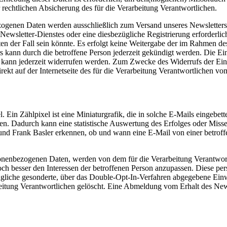
 rechtlichen Absicherung des für die Verarbeitung Verantwortlichen.
genen Daten werden ausschließlich zum Versand unseres Newsletters
 Newsletter-Dienstes oder eine diesbezügliche Registrierung erforderli
en der Fall sein könnte. Es erfolgt keine Weitergabe der im Rahmen d
kann durch die betroffene Person jederzeit gekündigt werden. Die Ei
at, kann jederzeit widerrufen werden. Zum Zwecke des Widerrufs der Ein
direkt auf der Internetseite des für die Verarbeitung Verantwortlichen
l. Ein Zählpixel ist eine Miniaturgrafik, die in solche E-Mails einge
en. Dadurch kann eine statistische Auswertung des Erfolges oder Mi
und Frank Basler erkennen, ob und wann eine E-Mail von einer betroff
sonenbezogenen Daten, werden von dem für die Verarbeitung Verantwor
och besser den Interessen der betroffenen Person anzupassen. Diese p
ezügliche gesonderte, über das Double-Opt-In-Verfahren abgegebene Ei
itung Verantwortlichen gelöscht. Eine Abmeldung vom Erhalt des News