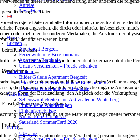
r verwenden in dieser Datenschutzerklärung unter anderem die folgend
Anreise
Newsletter
 personenbezogene Daten
rsonenbezogene Daten sind alle Informationen, die sich auf eine identifi
türliche Person angesehen, die direkt oder indirekt, insbesondere mi
oggle
 einem oder mehreren besonderen Merkmalen, die Ausdruck der physischen
avigation
Home
rson sind, identifiziert werden kann.
Buchen
Apartment Bergzeit
 betroffene Person
Ferienwohnung Bergpanorama
Apartment Bergbude
troffene Person ist jede identifizierte oder identifizierbare natürlich
Urlaub verschenken – Freude schenken
 Verarbeitung
Bilder Galerie
Bilder Galerie Apartment Bergzeit
rarbeitung ist jeder mit oder ohne Hilfe automatisierter Verfahren a
Bilder Galerie Ferienwohnung Bergpanorama
fassen, die Organisation, das Ordnen, die Speicherung, die Anpassung
Bilder Galerie Apartment Bergbude
ne andere Form der Bereitstellung, den Abgleich oder die Verknüpfung,
Aktivitäten
Sehenswürdigkeiten und Aktivitäten in Winterberg
 Einschränkung der Verarbeitung
Empfohlene Wanderungen
Einkaufserlebnisse
nschränkung der Verarbeitung ist die Markierung gespeicherter persone
Kulinarische Erlebnisse
Sauerland SommerCard 2026
 Profiling
INFO
Über uns
ofiling ist jede Art der automatisierten Verarbeitung personenbezogene
Urlaub verschenken – Freude schenken