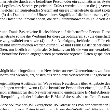
 Internetseite durch eine betroffene Person oder ein automatisiertes S
 Logfiles des Servers gespeichert. Erfasst werden können die (1) ver
 welcher ein zugreifendes System auf unsere Internetseite gelangt (sog
(5) das Datum und die Uhrzeit eines Zugriffs auf die Internetseite, (6) 
liche Daten und Informationen, die der Gefahrenabwehr im Falle von An
 und Frank Basler keine Rückschlüsse auf die betroffene Person. Dies
 Internetseite sowie die Werbung für diese zu optimieren, (3) die dauerha
e zu gewährleisten sowie (4) um Strafverfolgungsbehörden im Falle ein
 und Informationen werden durch Silke und Frank Basler daher einersei
en, um letztlich ein optimales Schutzniveau für die von uns verarbeit
ne betroffene Person angegebenen personenbezogenen Daten gespeicher
e Möglichkeit eingeräumt, den Newsletter unseres Unternehmens zu ab
übermittelt werden, ergibt sich aus der hierzu verwendeten Eingabemas
n regelmäßigen Abständen im Wege eines Newsletters über Angebote de
fangen werden, wenn (1) die betroffene Person über eine gültige E-Ma
 Person erstmalig für den Newsletterversand eingetragene E-Mail-Adress
Überprüfung, ob der Inhaber der E-Mail-Adresse als betroffene Person 
t-Service-Provider (ISP) vergebene IP-Adresse des von der betroffen
hebung dieser Daten ist erforderlich, um den(möglichen) Missbrauch 