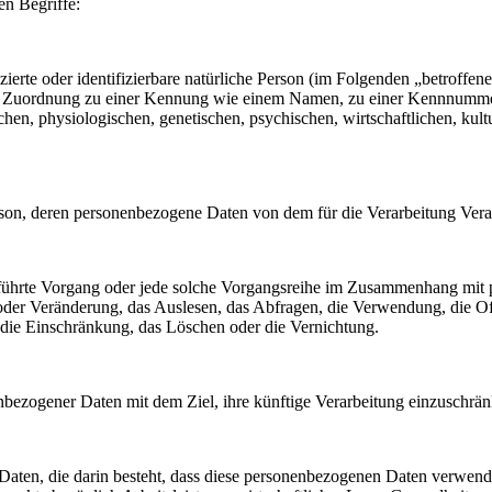
en Begriffe:
zierte oder identifizierbare natürliche Person (im Folgenden „betroffene
ttels Zuordnung zu einer Kennung wie einem Namen, zu einer Kennnumme
, physiologischen, genetischen, psychischen, wirtschaftlichen, kulture
e Person, deren personenbezogene Daten von dem für die Verarbeitung Ver
usgeführte Vorgang oder jede solche Vorgangsreihe im Zusammenhang mi
 oder Veränderung, das Auslesen, das Abfragen, die Verwendung, die O
 die Einschränkung, das Löschen oder die Vernichtung.
nbezogener Daten mit dem Ziel, ihre künftige Verarbeitung einzuschrä
r Daten, die darin besteht, dass diese personenbezogenen Daten verwen