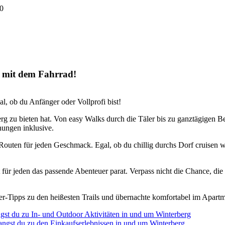
0
r mit dem Fahrrad!
l, ob du Anfänger oder Vollprofi bist!
erg zu bieten hat. Von easy Walks durch die Täler bis zu ganztägigen Be
nungen inklusive.
-Routen für jeden Geschmack. Egal, ob du chillig durchs Dorf cruisen w
t für jeden das passende Abenteuer parat. Verpass nicht die Chance, di
sider-Tipps zu den heißesten Trails und übernachte komfortabel im Ap
ngst du zu In- und Outdoor Aktivitäten in und um Winterberg
angst du zu den Einkaufserlebnissen in und um Winterberg