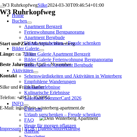
Zum
W3 Ruhrkopfweg
Silke
2024-03-30T09:46:54+01:00
Toggle
Inhalt
W3 Ruhrkopfweg
Navigation
Home
springen
Buchen
Apartment Bergzeit
Ferienwohnung Bergpanorama
Apartment Bergbude
Urlaub verschenken – Freude schenken
Start und Ziel:
Marktplatz Winterberg
Bilder Galerie
Länge:
ca. 7,3 km
Bilder Galerie Apartment Bergzeit
Bilder Galerie Ferienwohnung Bergpanorama
Beste Jahreszeit:
April – November
Bilder Galerie Apartment Bergbude
Aktivitäten
Kontakt
Sehenswürdigkeiten und Aktivitäten in Winterberg
Empfohlene Wanderungen
Silke und Frank Basler
Einkaufserlebnisse
Kulinarische Erlebnisse
Telefon: +49171 3526951
Sauerland SommerCard 2026
INFO
E-Mail: info@dein-winterberg-apartment.de
Über uns
Urlaub verschenken – Freude schenken
FAQ
Heute für morgen pflanzen
Impressum
|
AGB
|
Datenschutzerklärung
Anreise
Newsletter