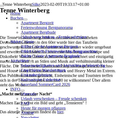
Zum
Tenne Winterberg
Silke
2023-02-09T19:33:17+01:00
Toggle
Inhalt
Tenne Winterberg
Navigation
Home
springen
Buchen
Apartment Bergzeit
Ferienwohnung Bergpanorama
Apartment Bergbude
Urlaub verschenken – Freude schenken
Die Tenne in Winterberg zählt zu den ältesten Diskotheken
Bilder Galerie
Deutschlands. Bereits in den 60er wurde hier das Tanzbein
Bilder Galerie Apartment Bergzeit
geschwungen. Über die Jahrzehnte wurde immer wieder umgebaut
Bilder Galerie Ferienwohnung Bergpanorama
und erweitert. So findest Du heute eine Mischung aus Kneipe und
Bilder Galerie Apartment Bergbude
Diskothek. Was die Tenne in Winterberg auszeichnet und einzigartig
Aktivitäten
macht ist die Vielfalt an Stilen und Musik auf verhältnismäßig kleiner
Sehenswürdigkeiten und Aktivitäten in Winterberg
Fläche. Die Tenne bietet Charts und Party im Hauptbereich. Techno
Empfohlene Wanderungen
und House in der Cocktailbar und Rock und Heavy Metal im Extrem.
Einkaufserlebnisse
Das Publikum ist bunt gemischt, Einheimische und Touristen treffen
Kulinarische Erlebnisse
sich in der Tenne und jeder von 18-80 ist willkommen! Über allem
Sauerland SommerCard 2026
steht das Motto
INFO
„Macht mehr aus der Nacht“
Über uns
Urlaub verschenken – Freude schenken
Machen Euch selbst ein Bild und geht „Tennieren“ !
FAQ
Heute für morgen pflanzen
Das aktuelle Programm findest du
hier
.
Anreise
Newsletter