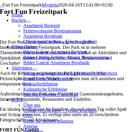
Zum
Fort Fun Freizeitpark
Mysteria
2026-04-16T13:41:00+02:00
Toggle
Inhalt
Fort Fun Freizeitpark
Navigation
Home
springen
Buchen
Apartment Bergzeit
Ferienwohnung Bergpanorama
Apartment Bergbude
Urlaub verschenken – Freude schenken
Der Fort Fun Freizeitpark in Bestwig ist ein großer,
Bilder Galerie
familienfreundlicher Freizeitpark. Der Park ist in mehrere
Bilder Galerie Apartment Bergzeit
Themenbereiche unterteilt und bietet eine Vielfalt an Aktivitäten und
Bilder Galerie Ferienwohnung Bergpanorama
Spielplätze, darunter Fahrgeschäfte, Shows, Restaurants und
Bilder Galerie Apartment Bergbude
Geschäfte.
Aktivitäten
Auch für Erholung ist gesorgt: Im Park gibt es zahlreiche
Sehenswürdigkeiten und Aktivitäten in Winterberg
Picknickplätze und Grünflächen, auf denen man sich ausruhen und
Empfohlene Wanderungen
entspannen kann.
Einkaufserlebnisse
Kulinarische Erlebnisse
Außerdem bietet der Park eine Vielzahl an Gastronomieangeboten,
Sauerland SommerCard 2026
darunter Imbissstände, Restaurants und Eisdielen.
INFO
Über uns
Ein ideales Ausflugsziel für Familien, die sich einen Tag voller Spaß
Urlaub verschenken – Freude schenken
und Action wünschen. Er verfügt über mehr als 20 verschiedene
FAQ
Fahrgeschäfte und Attraktionen.
Heute für morgen pflanzen
Anreise
FORT FUN GmbH
Newsletter