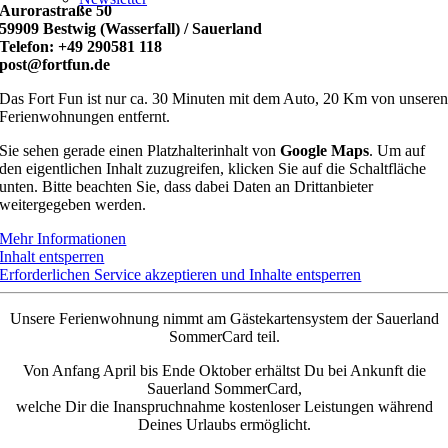
Aurorastraße 50
59909 Bestwig (Wasserfall) / Sauerland
Telefon: +49 290581 118
post@fortfun.de
Das Fort Fun ist nur ca. 30 Minuten mit dem Auto, 20 Km von unsere
Ferienwohnungen entfernt.
Sie sehen gerade einen Platzhalterinhalt von
Google Maps
. Um auf
den eigentlichen Inhalt zuzugreifen, klicken Sie auf die Schaltfläche
unten. Bitte beachten Sie, dass dabei Daten an Drittanbieter
weitergegeben werden.
Mehr Informationen
Inhalt entsperren
Erforderlichen Service akzeptieren und Inhalte entsperren
Unsere Ferienwohnung nimmt am Gästekartensystem der Sauerland
SommerCard teil.
Von Anfang April bis Ende Oktober erhältst Du bei Ankunft die
Sauerland SommerCard,
welche Dir die Inanspruchnahme kostenloser Leistungen während
Deines Urlaubs ermöglicht.