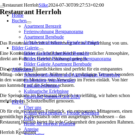
Zum
Restaurant Herrloh
Silke
2024-07-30T09:27:53+02:00
Toggle
Inhalt
Restaurant Herrloh
Navigation
Home
springen
Buchen
Apartment Bergzeit
Ferienwohnung Bergpanorama
Apartment Bergbude
Urlaub verschenken – Freude schenken
Das Restaurant Herrloh in Winterberg ist eine Empfehlung von uns.
Bilder Galerie
Eine Kombination aus köstlicher Küche und herzlicher Atmosphäre,
Bilder Galerie Apartment Bergzeit
direkt am Fuße des Herrloh-Skihangs gelegen.
Bilder Galerie Ferienwohnung Bergpanorama
Bilder Galerie Apartment Bergbude
Die gemütlichen Räumlichkeiten sind perfekt für ein entspanntes
Aktivitäten
Mittag- oder Abendessen. Während die großzügige Terrasse besonders
Sehenswürdigkeiten und Aktivitäten in Winterberg
in den warmen Monaten zum Verweilen im Freien einlädt. Von hier
Empfohlene Wanderungen
aus kannst du auf die Schanze schauen.
Einkaufserlebnisse
Kulinarische Erlebnisse
Die Speisekarte im Restaurant Herrloh ist vielfältig, wir haben schon
Sauerland SommerCard 2026
mehrfach das Schnitzelbuffet genossen.
INFO
Über uns
Ob für ein reichhaltiges Frühstück, ein entspanntes Mittagessen, einen
Urlaub verschenken – Freude schenken
gemütlichen Kaffeeklatsch oder ein ausgiebiges Abendessen – das
FAQ
Restaurant Herrloh bietet für jede Gelegenheit den passenden Rahmen.
Heute für morgen pflanzen
Anreise
Herrloh Restaurant
Newsletter