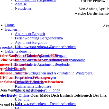
Unsere Ferienwoh
Anreise
Newsletter
Von Anfang April b
welche Dir die Inans
oggle
avigation
Home
Akt
Buchen
Apartment Bergzeit
Ferienwohnung Bergpanorama
Apartment Bergbude
Urlaub verschenken – Freude schenken
Bilder Galerie
t der Sauerland SommerCard 2026
Bilder Galerie Apartment Bergzeit
x eine Schifffahrt auf dem See Deiner Wahl
Bilder Galerie Ferienwohnung Bergpanorama
ggesee 1,5 Stunden
Bilder Galerie Apartment Bergbude
rpesee 1 Stunde
Aktivitäten
hnesee 1 Stunde
Sehenswürdigkeiten und Aktivitäten in Winterberg
CHT an Sonn- und Feiertagen
Empfohlene Wanderungen
tte Saison- und Abfahrtzeiten beachten
Einkaufserlebnisse
Kulinarische Erlebnisse
Sauerland SommerCard 2026
INFO
che Direkt Online
Oder Melde Dich Einfach Telefonisch Bei Uns:
Über uns
Urlaub verschenken – Freude schenken
lke und Frank Basler
FAQ