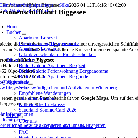
Zum
Personenschifffahrt Biggesee
Silke
2026-04-12T16:16:46+02:00
Inhalt
ersonenschifffahrt Biggesee
springen
oggle
avigation
Home
Buchen
Apartment Bergzeit
Ferienwohnung Bergpanorama
tdecke die Schönheit des Biggesees auf einer unvergesslichen Schifffa
Apartment Bergbude
uerlandes bietet der See eine idyllische Kulisse für eine entspannte Aus
Urlaub verschenken – Freude schenken
rsonenschifffahrt Biggesee
Bilder Galerie
 Hafen 1
Bilder Galerie Apartment Bergzeit
462 Olpe-Sondern
Bilder Galerie Ferienwohnung Bergpanorama
lefon: +492761/9659-0
Bilder Galerie Apartment Bergbude
fo@biggesee.de
Aktivitäten
w.biggesee.de
Sehenswürdigkeiten und Aktivitäten in Winterberg
Empfohlene Wanderungen
e sehen gerade einen Platzhalterinhalt von
Google Maps
. Um auf den ei
Einkaufserlebnisse
itergegeben werden.
Kulinarische Erlebnisse
Sauerland SommerCard 2026
hr Informationen
INFO
alt entsperren
Über uns
forderlichen Service akzeptieren und Inhalte entsperren
Urlaub verschenken – Freude schenken
FAQ
Heute für morgen pflanzen