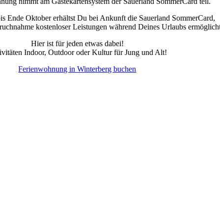
nung nimmt am Gästekartensystem der Sauerland SommerCard teil.
is Ende Oktober erhältst Du bei Ankunft die Sauerland SommerCard,
pruchnahme kostenloser Leistungen während Deines Urlaubs ermöglicht
Hier ist für jeden etwas dabei!
ivitäten Indoor, Outdoor oder Kultur für Jung und Alt!
Ferienwohnung in Winterberg buchen