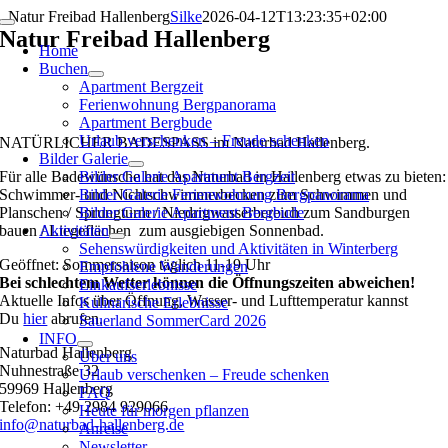
Zum
Natur Freibad Hallenberg
Silke
2026-04-12T13:23:35+02:00
Toggle
Inhalt
Natur Freibad Hallenberg
Navigation
Home
springen
Buchen
Apartment Bergzeit
Ferienwohnung Bergpanorama
Apartment Bergbude
Urlaub verschenken – Freude schenken
NATÜRLICHER BADESPASS im Naturbad Hallenberg.
Bilder Galerie
Für alle Badewünsche hat das Naturbad in Hallenberg etwas zu bieten:
Bilder Galerie Apartment Bergzeit
Schwimmer- und Nichtschwimmerbecken zum Schwimmen und
Bilder Galerie Ferienwohnung Bergpanorama
Planschen / Sprungturm / Niedrigwasserbereich zum Sandburgen
Bilder Galerie Apartment Bergbude
bauen / Liegeflächen zum ausgiebigen Sonnenbad.
Aktivitäten
Sehenswürdigkeiten und Aktivitäten in Winterberg
Geöffnet: Sommersaison täglich 11-19 Uhr
Empfohlene Wanderungen
Bei schlechtem Wetter können die Öffnungszeiten abweichen!
Einkaufserlebnisse
Aktuelle Infos über Öffnung, Wasser- und Lufttemperatur kannst
Kulinarische Erlebnisse
Du
hier
abrufen.
Sauerland SommerCard 2026
INFO
Naturbad Hallenberg
Über uns
Nuhnestraße 32
Urlaub verschenken – Freude schenken
59969 Hallenberg
FAQ
Telefon: +49 2984 929066
Heute für morgen pflanzen
info@naturbad-hallenberg.de
Anreise
Newsletter