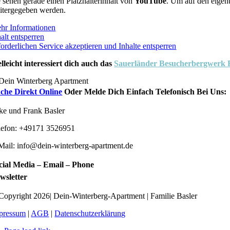
e sehen gerade einen Platzhalterinhalt von
YouTube
. Um auf den eigent
itergegeben werden.
hr Informationen
alt entsperren
forderlichen Service akzeptieren und Inhalte entsperren
elleicht interessiert dich auch das
Sauerländer Besucherbergwerk
che Direkt Online
Oder Melde Dich Einfach Telefonisch Bei Uns:
lke und Frank Basler
lefon: +49171 3526951
Mail: info@dein-winterberg-apartment.de
cial Media – Email – Phone
wsletter
Copyright 2026| Dein-Winterberg-Apartment | Familie Basler
pressum
|
AGB
|
Datenschutzerklärung