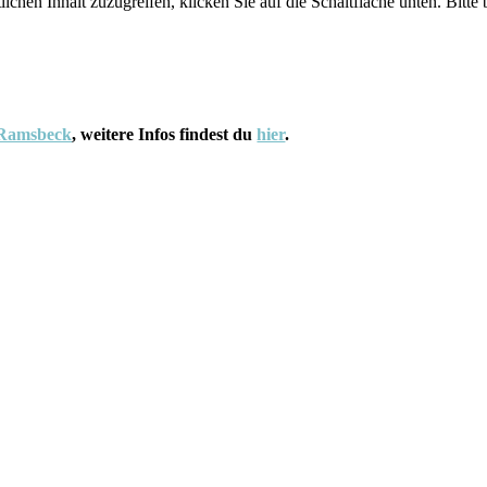
lichen Inhalt zuzugreifen, klicken Sie auf die Schaltfläche unten. Bitte
 Ramsbeck
, weitere Infos findest du
hier
.