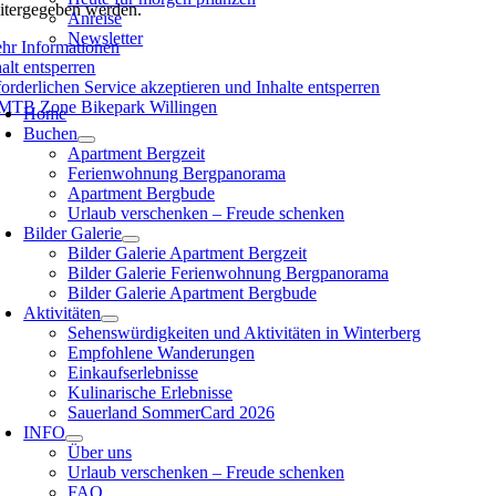
itergegeben werden.
Anreise
Newsletter
hr Informationen
alt entsperren
forderlichen Service akzeptieren und Inhalte entsperren
oggle
avigation
Home
Buchen
Apartment Bergzeit
Ferienwohnung Bergpanorama
Apartment Bergbude
Urlaub verschenken – Freude schenken
Bilder Galerie
Bilder Galerie Apartment Bergzeit
Bilder Galerie Ferienwohnung Bergpanorama
Bilder Galerie Apartment Bergbude
Aktivitäten
Sehenswürdigkeiten und Aktivitäten in Winterberg
Empfohlene Wanderungen
Einkaufserlebnisse
Kulinarische Erlebnisse
Sauerland SommerCard 2026
INFO
Über uns
Urlaub verschenken – Freude schenken
FAQ