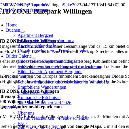
Zum
MTB ZONE Bikepark Willingen
Silke
2023-04-13T18:41:54+02:00
Inhalt
TB ZONE Bikepark Willingen
springen
oggle
avigation
Home
Buchen
Apartment Bergzeit
Ferienwohnung Bergpanorama
B ZONE Bikepark Willingen!
Apartment Bergbude
t insgesamt acht Strecken auf einer Gesamtlänge von ca. 15 km bietet 
Urlaub verschenken – Freude schenken
m Flow Country Trail bis hin zur Downhill-Weltcup-Strecke ist alles i
Bilder Galerie
e eher anspruchsvollen Strecken und die Ettelsberg Kabinenbahn befinde
Bilder Galerie Apartment Bergzeit
f der rechten Seite erwarten dich hingegen die leichteren Trails und di
Bilder Galerie Ferienwohnung Bergpanorama
Bilder Galerie Apartment Bergbude
e Strecken wurden von Europas führendem Streckendesigner Diddie Sc
Aktivitäten
n Highlight ist die neu gestaltete Freeride Strecke, auf der Diddie Schn
Sehenswürdigkeiten und Aktivitäten in Winterberg
Empfohlene Wanderungen
B ZONE Bikepark Willingen
Einkaufserlebnisse
thenaar 3
Kulinarische Erlebnisse
508 Willingen (Upland)
Sauerland SommerCard 2026
llingen@mtbzone-bikepark.com
INFO
Über uns
r MTB ZONE Bikepark Willingen ist ca. 32 Km, ca. 32 Minuten mit Au
Urlaub verschenken – Freude schenken
FAQ
e sehen gerade einen Platzhalterinhalt von
Google Maps
. Um auf den ei
Heute für morgen pflanzen