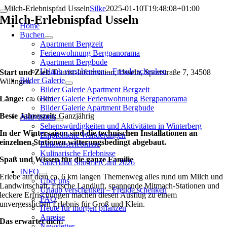
Zum
Milch-Erlebnispfad Usseln
Silke
2025-01-10T19:48:08+01:00
Toggle
Inhalt
Milch-Erlebnispfad Usseln
Navigation
Home
springen
Buchen
Apartment Bergzeit
Ferienwohnung Bergpanorama
Apartment Bergbude
Urlaub verschenken – Freude schenken
Start und Ziel:
Tourist-Information, Usseln, Sportstraße 7, 34508
Bilder Galerie
Willingen
Bilder Galerie Apartment Bergzeit
Länge:
ca. 6 km
Bilder Galerie Ferienwohnung Bergpanorama
Bilder Galerie Apartment Bergbude
Beste Jahreszeit:
Ganzjährig
Aktivitäten
Sehenswürdigkeiten und Aktivitäten in Winterberg
In der Wintersaison sind die technischen Installationen an
Empfohlene Wanderungen
einzelnen Stationen witterungsbedingt abgebaut.
Einkaufserlebnisse
Kulinarische Erlebnisse
Spaß und Wissen für die ganze Familie
Sauerland SommerCard 2026
INFO
Erlebe auf dem ca. 6 km langen Themenweg alles rund um Milch und
Über uns
Landwirtschaft. Frische Landluft, spannende Mitmach-Stationen und
Urlaub verschenken – Freude schenken
leckere Erfrischungen machen diesen Ausflug zu einem
FAQ
unvergesslichen Erlebnis für Groß und Klein.
Heute für morgen pflanzen
Anreise
Das erwartet dich:
Newsletter