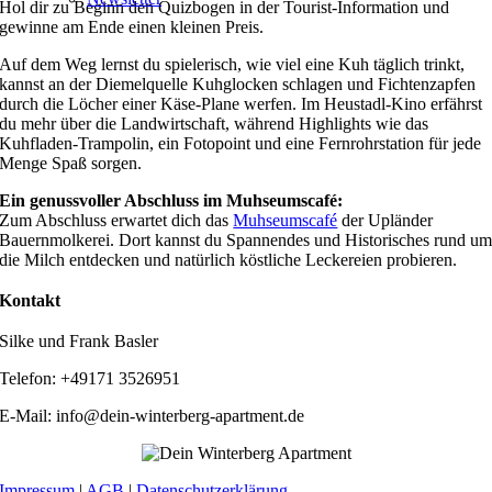
Hol dir zu Beginn den Quizbogen in der Tourist-Information und
gewinne am Ende einen kleinen Preis.
Auf dem Weg lernst du spielerisch, wie viel eine Kuh täglich trinkt,
kannst an der Diemelquelle Kuhglocken schlagen und Fichtenzapfen
durch die Löcher einer Käse-Plane werfen. Im Heustadl-Kino erfährst
du mehr über die Landwirtschaft, während Highlights wie das
Kuhfladen-Trampolin, ein Fotopoint und eine Fernrohrstation für jede
Menge Spaß sorgen.
Ein genussvoller Abschluss im Muhseumscafé:
Zum Abschluss erwartet dich das
Muhseumscafé
der Upländer
Bauernmolkerei. Dort kannst du Spannendes und Historisches rund u
die Milch entdecken und natürlich köstliche Leckereien probieren.
Kontakt
Silke und Frank Basler
Telefon: +49171 3526951
E-Mail: info@dein-winterberg-apartment.de
Impressum
|
AGB
|
Datenschutzerklärung