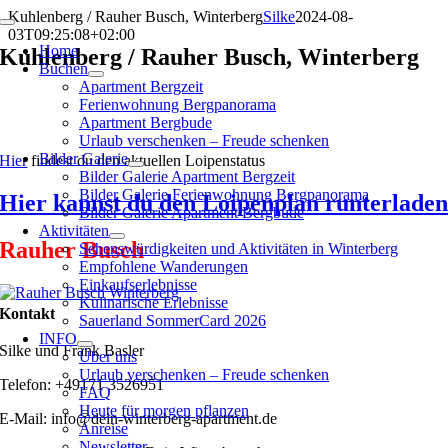
Zum
Kuhlenberg / Rauher Busch, Winterberg
Silke
2024-08-
Toggle
Inhalt
03T09:25:08+02:00
Navigation
Home
springen
Kuhlenberg / Rauher Busch, Winterberg
Buchen
Apartment Bergzeit
Ferienwohnung Bergpanorama
Apartment Bergbude
Urlaub verschenken – Freude schenken
Bilder Galerie
Hier
findest du den aktuellen Loipenstatus
Bilder Galerie Apartment Bergzeit
Bilder Galerie Ferienwohnung Bergpanorama
Hier kannst du den Loipenplan runterlade
Bilder Galerie Apartment Bergbude
Aktivitäten
Rauher Busch
Sehenswürdigkeiten und Aktivitäten in Winterberg
Empfohlene Wanderungen
Einkaufserlebnisse
Kulinarische Erlebnisse
Kontakt
Sauerland SommerCard 2026
INFO
Silke und Frank Basler
Über uns
Urlaub verschenken – Freude schenken
Telefon: +49171 3526951
FAQ
Heute für morgen pflanzen
E-Mail: info@dein-winterberg-apartment.de
Anreise
Newsletter