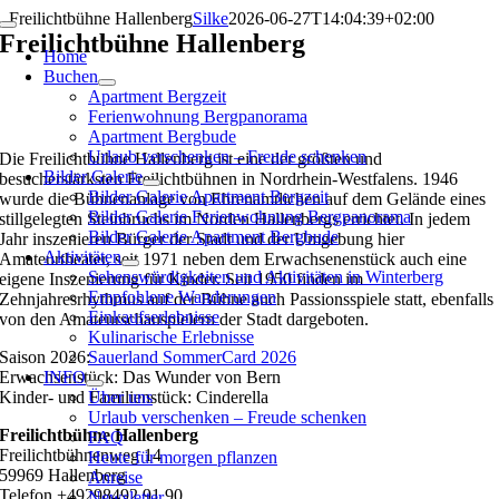
Zum
Freilichtbühne Hallenberg
Silke
2026-06-27T14:04:39+02:00
Toggle
Inhalt
Freilichtbühne Hallenberg
Navigation
Home
springen
Buchen
Apartment Bergzeit
Ferienwohnung Bergpanorama
Apartment Bergbude
Urlaub verschenken – Freude schenken
Die Freilichtbühne Hallenberg ist eine der größten und
Bilder Galerie
besucherstärksten Freilichtbühnen in Nordrhein-Westfalens. 1946
Bilder Galerie Apartment Bergzeit
wurde die Bühnenanlage von Ehrenamtlichen auf dem Gelände eines
Bilder Galerie Ferienwohnung Bergpanorama
stillgelegten Steinbruchs im Norden Hallenbergs errichtet. In jedem
Bilder Galerie Apartment Bergbude
Jahr inszenieren Bürger der Stadt und der Umgebung hier
Aktivitäten
Amateurtheater, seit 1971 neben dem Erwachsenenstück auch eine
Sehenswürdigkeiten und Aktivitäten in Winterberg
eigene Inszenierung für Kinder. Seit 1950 finden im
Empfohlene Wanderungen
Zehnjahresrhythmus auf der Bühne auch Passionsspiele statt, ebenfalls
Einkaufserlebnisse
von den Amateurschauspielern der Stadt dargeboten.
Kulinarische Erlebnisse
Saison 2026:
Sauerland SommerCard 2026
Erwachsenstück: Das Wunder von Bern
INFO
Kinder- und Familienstück: Cinderella
Über uns
Urlaub verschenken – Freude schenken
Freilichtbühne Hallenberg
FAQ
Freilichtbühnenweg 14
Heute für morgen pflanzen
59969 Hallenberg
Anreise
Telefon +49298492 91 90
Newsletter