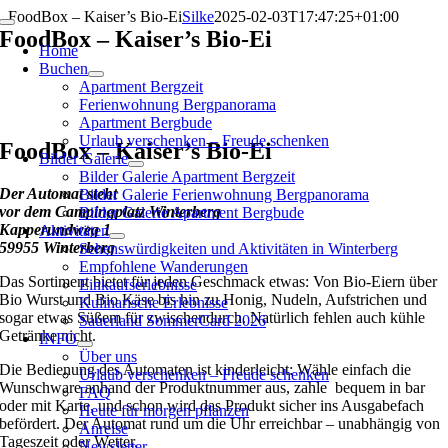
Zum
FoodBox – Kaiser’s Bio-Ei
Silke
2025-02-03T17:47:25+01:00
Toggle
Inhalt
FoodBox – Kaiser’s Bio-Ei
Navigation
Home
springen
Buchen
Apartment Bergzeit
Ferienwohnung Bergpanorama
Apartment Bergbude
Urlaub verschenken – Freude schenken
FoodBox – Kaiser’s Bio-Ei
Bilder Galerie
Bilder Galerie Apartment Bergzeit
Der Automat steht
Bilder Galerie Ferienwohnung Bergpanorama
vor dem Campingplatz Winterberg
Bilder Galerie Apartment Bergbude
Kapperundweg 1
Aktivitäten
59955 Winterberg
Sehenswürdigkeiten und Aktivitäten in Winterberg
Empfohlene Wanderungen
Das Sortiment bietet für jeden Geschmack etwas: Von Bio-Eiern über
Einkaufserlebnisse
Bio Wurst und Bio Käse bis hin zu Honig, Nudeln, Aufstrichen und
Kulinarische Erlebnisse
sogar etwas Süßem für zwischendurch. Natürlich fehlen auch kühle
Sauerland SommerCard 2026
Getränke nicht.
INFO
Über uns
Die Bedienung des Automaten ist kinderleicht: Wähle einfach die
Urlaub verschenken – Freude schenken
Wunschware anhand der Produktnummer aus, zahle bequem in bar
FAQ
oder mit Karte, und schon wird das Produkt sicher ins Ausgabefach
Heute für morgen pflanzen
befördert. Der Automat rund um die Uhr erreichbar – unabhängig von
Anreise
Tageszeit oder Wetter.
Newsletter