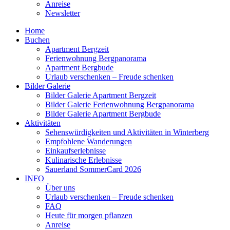
Anreise
Newsletter
Home
Buchen
Apartment Bergzeit
Ferienwohnung Bergpanorama
Apartment Bergbude
Urlaub verschenken – Freude schenken
Bilder Galerie
Bilder Galerie Apartment Bergzeit
Bilder Galerie Ferienwohnung Bergpanorama
Bilder Galerie Apartment Bergbude
Aktivitäten
Sehenswürdigkeiten und Aktivitäten in Winterberg
Empfohlene Wanderungen
Einkaufserlebnisse
Kulinarische Erlebnisse
Sauerland SommerCard 2026
INFO
Über uns
Urlaub verschenken – Freude schenken
FAQ
Heute für morgen pflanzen
Anreise