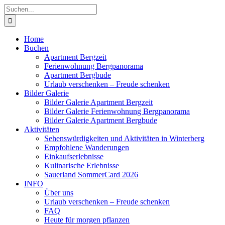
Zum
Suche
Inhalt
nach:
springen
Home
Buchen
Apartment Bergzeit
Ferienwohnung Bergpanorama
Apartment Bergbude
Urlaub verschenken – Freude schenken
Bilder Galerie
Bilder Galerie Apartment Bergzeit
Bilder Galerie Ferienwohnung Bergpanorama
Bilder Galerie Apartment Bergbude
Aktivitäten
Sehenswürdigkeiten und Aktivitäten in Winterberg
Empfohlene Wanderungen
Einkaufserlebnisse
Kulinarische Erlebnisse
Sauerland SommerCard 2026
INFO
Über uns
Urlaub verschenken – Freude schenken
FAQ
Heute für morgen pflanzen