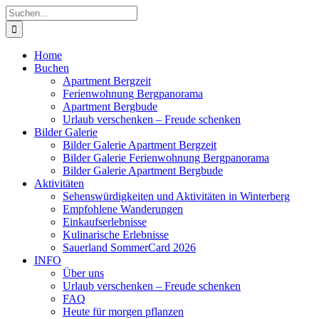
Zum
Suche
Inhalt
nach:
springen
Home
Buchen
Apartment Bergzeit
Ferienwohnung Bergpanorama
Apartment Bergbude
Urlaub verschenken – Freude schenken
Bilder Galerie
Bilder Galerie Apartment Bergzeit
Bilder Galerie Ferienwohnung Bergpanorama
Bilder Galerie Apartment Bergbude
Aktivitäten
Sehenswürdigkeiten und Aktivitäten in Winterberg
Empfohlene Wanderungen
Einkaufserlebnisse
Kulinarische Erlebnisse
Sauerland SommerCard 2026
INFO
Über uns
Urlaub verschenken – Freude schenken
FAQ
Heute für morgen pflanzen