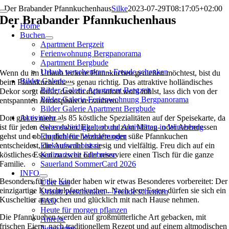
Zum
Der Brabander Pfannkuchenhaus
Silke
2023-07-29T08:17:05+02:00
Toggle
Inhalt
Der Brabander Pfannkuchenhaus
Navigation
Home
springen
Buchen
Apartment Bergzeit
Ferienwohnung Bergpanorama
Apartment Bergbude
Urlaub verschenken – Freude schenken
Wenn du im Urlaub leckere Pfannkuchen genießen möchtest, bist du
Bilder Galerie
beim Pfannkuchenhaus genau richtig. Das attraktive holländisches
Bilder Galerie Apartment Bergzeit
Dekor sorgt dafür, dass du dich sofort wohl fühlst, lass dich von der
Bilder Galerie Ferienwohnung Bergpanorama
entspannten Atmosphäre verzaubern.
Bilder Galerie Apartment Bergbude
Dort gibt es mehr als 85 köstliche Spezialitäten auf der Speisekarte, da
Aktivitäten
ist für jeden etwas dabei. Egal, ob du zum Mittag- oder Abendessen
Sehenswürdigkeiten und Aktivitäten in Winterberg
gehst und ob du dich für herzhafte oder süße Pfannkuchen
Empfohlene Wanderungen
entscheidest, die Auswahl ist riesig und vielfältig. Freu dich auf ein
Einkaufserlebnisse
köstliches Essen zu zweit oder reserviere einen Tisch für die ganze
Kulinarische Erlebnisse
Familie.
Sauerland SommerCard 2026
INFO
Besonders für die Kinder haben wir etwas Besonderes vorbereitet: Der
Über uns
einzigartige Kuschelpfannkuchen. Nach dem Essen dürfen sie sich ein
Urlaub verschenken – Freude schenken
Kuscheltier aussuchen und glücklich mit nach Hause nehmen.
FAQ
Heute für morgen pflanzen
Die Pfannkuchen werden auf großmütterliche Art gebacken, mit
Anreise
frischen Eiern, nach traditionellem Rezept und auf einem altmodischen
Newsletter