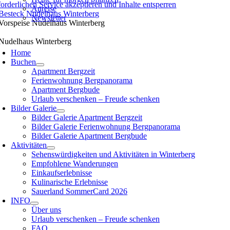
forderlichen Service akzeptieren und Inhalte entsperren
Anreise
Newsletter
oggle
avigation
Home
Buchen
Apartment Bergzeit
Ferienwohnung Bergpanorama
Apartment Bergbude
Urlaub verschenken – Freude schenken
Bilder Galerie
Bilder Galerie Apartment Bergzeit
Bilder Galerie Ferienwohnung Bergpanorama
Bilder Galerie Apartment Bergbude
Aktivitäten
Sehenswürdigkeiten und Aktivitäten in Winterberg
Empfohlene Wanderungen
Einkaufserlebnisse
Kulinarische Erlebnisse
Sauerland SommerCard 2026
INFO
Über uns
Urlaub verschenken – Freude schenken
FAQ