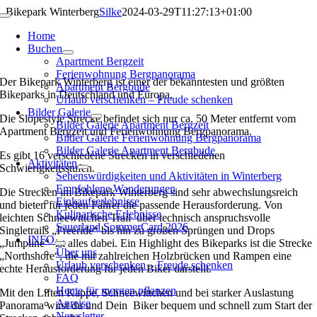
Zum
Bikepark Winterberg
Silke
2024-03-29T11:27:13+01:00
Toggle
Inhalt
Navigation
Home
springen
Buchen
Apartment Bergzeit
Ferienwohnung Bergpanorama
Der Bikepark Winterberg ist einer der bekanntesten und größten
Apartment Bergbude
Bikeparks in Deutschland und Europa.
Urlaub verschenken – Freude schenken
Bilder Galerie
Die Slopestyle Strecke befindet sich nur ca. 50 Meter entfernt vom
Bilder Galerie Apartment Bergzeit
Apartment Bergzeit und Ferienwohnung Bergpanorama.
Bilder Galerie Ferienwohnung Bergpanorama
Bilder Galerie Apartment Bergbude
Es gibt 16 verschiedene Strecken in verschiedenen
Aktivitäten
Schwierigkeitsstufen.
Sehenswürdigkeiten und Aktivitäten in Winterberg
Empfohlene Wanderungen
Die Strecken im Bikepark Winterberg sind sehr abwechslungsreich
Einkaufserlebnisse
und bieten für jeden Fahrer die passende Herausforderung. Von
Kulinarische Erlebnisse
leichten Schneewittchen Trail über technisch anspruchsvolle
Sauerland SommerCard 2026
Singletrails „Freeride“ bis hin zu großen Sprüngen und Drops
INFO
„Jumpline“ ist alles dabei. Ein Highlight des Bikeparks ist die Strecke
Über uns
„Northshore“, die mit zahlreichen Holzbrücken und Rampen eine
Urlaub verschenken – Freude schenken
echte Herausforderung für jeden Biker darstellt.
FAQ
Heute für morgen pflanzen
Mit den Liften Kappe, Schneewittchen und bei starker Auslastung
Anreise
Panorama wirst du und Dein Biker bequem und schnell zum Start der
Newsletter