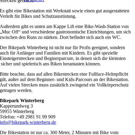
Strecken gebracht
Es gibt eine Bikestation mit Werkstatt sowie einen gut ausgestatteten
Verleih für Bikes und Schutzausrüstung.
Außerdem gibt es unten am Kappe Lift eine Bike-Wash-Station von
„Muc Off“ und verschiedene gastronomische Einrichtungen, um sich
zwischen den Runs zu stärken. Dort befindet sich auch ein WC.
Der Bikepark Winterberg ist nicht nur für Profis geeignet, sondern
auch für Anfänger und Familien mit Kindern. Es gibt spezielle
Einsteigerstrecken und Beginerparcure, in denen sich die kleinsten
sicher und spielerisch ans Biken herantasten können.
Bitte beachte, dass auf allen Bikestrecken eine Fullface-Helmpflicht
gilt, außer auf dem Beginner- und Kids-Parcours an der Bikestation.
Auf vielen Strecken muss zusätzlich zwingend ein Vollkörperschutz
getragen werden.
Bikepark Winterberg
Kapperundweg 3
59955 Winterberg
Telefon: +49 2981 91 99 909
info@bikepark-winterberg.de
Die Bikestation ist nur ca. 300 Meter, 2 Minuten mit Bike vom