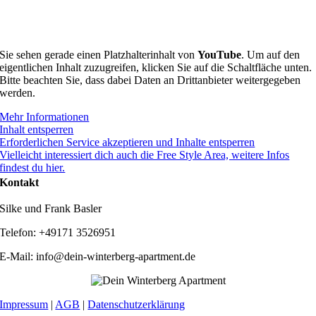
Sie sehen gerade einen Platzhalterinhalt von
YouTube
. Um auf den
eigentlichen Inhalt zuzugreifen, klicken Sie auf die Schaltfläche unten.
Bitte beachten Sie, dass dabei Daten an Drittanbieter weitergegeben
werden.
Mehr Informationen
Inhalt entsperren
Erforderlichen Service akzeptieren und Inhalte entsperren
Vielleicht interessiert dich auch die Free Style Area, weitere Infos
findest du hier.
Kontakt
Silke und Frank Basler
Telefon: +49171 3526951
E-Mail: info@dein-winterberg-apartment.de
Impressum
|
AGB
|
Datenschutzerklärung