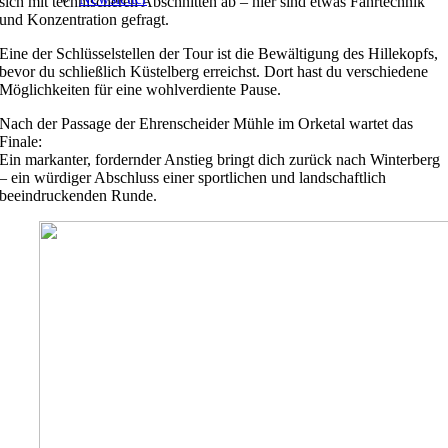
sich mit technischeren Abschnitten ab – hier sind etwas Fahrtechnik
und Konzentration gefragt.
Eine der Schlüsselstellen der Tour ist die Bewältigung des Hillekopfs,
bevor du schließlich
Küstelberg
erreichst. Dort hast du verschiedene
Möglichkeiten für eine wohlverdiente Pause.
Nach der Passage der Ehrenscheider Mühle im Orketal wartet das
Finale:
Ein markanter, fordernder Anstieg bringt dich zurück nach Winterberg
– ein würdiger Abschluss einer sportlichen und landschaftlich
beeindruckenden Runde.