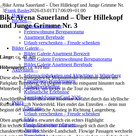
Zum
Bike Arena Sauerland – Über Hillekopf und Junge Grimme Nr.
Toggle
Inhalt
3
Frank Basler
2026-03-01T17:06:09+01:00
Navigation
Home
springen
Bike Arena Sauerland – Über Hillekopf
Buchen
und Junge Grimme Nr. 3
Apartment Bergzeit
Ferienwohnung Bergpanorama
Apartment Bergbude
Urlaub verschenken – Freude schenken
Bilder Galerie
Bilder Galerie Apartment Bergzeit
Länge:
ca. 40 km
Bilder Galerie Ferienwohnung Bergpanorama
Bilder Galerie Apartment Bergbude
Höhenmeter:
ca. 810 hm
Aktivitäten
Sehenswürdigkeiten und Aktivitäten in Winterberg
Diese abwechslungsreiche Mountainbike-Rundtour startet am
Empfohlene Wanderungen
Parkplatz Bremberg. Zu Beginn rollst du entspannt hinunter nach
Einkaufserlebnisse
Winterberg
– perfekt, um locker in die Tour zu starten.
Kulinarische Erlebnisse
Sauerland SommerCard 2026
Anschließend führt dich eine moderate Abfahrt durch das idyllische
INFO
Ruhrtal bis nach
Niedersfeld
. Hier endet das Einrollen – denn nun
Über uns
beginnt der kontinuierliche Anstieg in Richtung
Langenberg
.
Urlaub verschenken – Freude schenken
FAQ
Oben angekommen erwartet dich ein echtes Highlight:
Heute für morgen pflanzen
Ein technisch anspruchsvoller Trail schlängelt sich durch die
Anreise
charakteristische Hochheide-Landschaft. Flowige Passagen wechseln
Newsletter