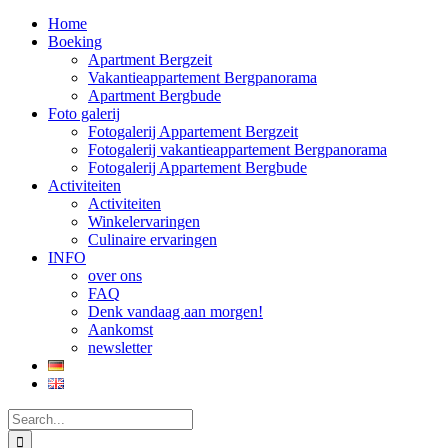
Home
Boeking
Apartment Bergzeit
Vakantieappartement Bergpanorama
Apartment Bergbude
Foto galerij
Fotogalerij Appartement Bergzeit
Fotogalerij vakantieappartement Bergpanorama
Fotogalerij Appartement Bergbude
Activiteiten
Activiteiten
Winkelervaringen
Culinaire ervaringen
INFO
over ons
FAQ
Denk vandaag aan morgen!
Aankomst
newsletter
Search
for: