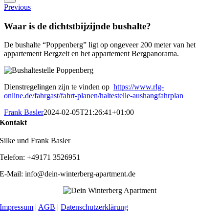
Previous
Waar is de dichtstbijzijnde bushalte?
De bushalte “Poppenberg” ligt op ongeveer 200 meter van het
appartement Bergzeit en het appartement Bergpanorama.
Dienstregelingen zijn te vinden op
https://www.rlg-
online.de/fahrgast/fahrt-planen/haltestelle-aushangfahrplan
Frank Basler
2024-02-05T21:26:41+01:00
Kontakt
Silke und Frank Basler
Telefon: +49171 3526951
E-Mail: info@dein-winterberg-apartment.de
Impressum
|
AGB
|
Datenschutzerklärung