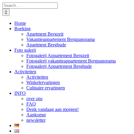
Skip
Search
to
for:
content
Home
Boeking
Apartment Bergzeit
Vakantieappartement Bergpanorama
Apartment Bergbude
Foto galerij
Fotogalerij Appartement Bergzeit
Fotogalerij vakantieappartement Bergpanorama
Fotogalerij Appartement Bergbude
Activiteiten
Activiteiten
Winkelervaringen
Culinaire ervaringen
INFO
over ons
FAQ
Denk vandaag aan morgen!
Aankomst
newsletter