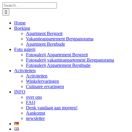
Skip
Search
to
for:
content
Home
Boeking
Apartment Bergzeit
Vakantieappartement Bergpanorama
Apartment Bergbude
Foto galerij
Fotogalerij Appartement Bergzeit
Fotogalerij vakantieappartement Bergpanorama
Fotogalerij Appartement Bergbude
Activiteiten
Activiteiten
Winkelervaringen
Culinaire ervaringen
INFO
over ons
FAQ
Denk vandaag aan morgen!
Aankomst
newsletter