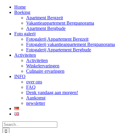
Home
Boeking
Apartment Bergzeit
Vakantieappartement Bergpanorama
Apartment Bergbude
Foto galerij
Fotogalerij Appartement Bergzeit
Fotogalerij vakantieappartement Bergpanorama
Fotogalerij Appartement Bergbude
Activiteiten
Activiteiten
Winkelervaringen
Culinaire ervaringen
INFO
over ons
FAQ
Denk vandaag aan morgen!
Aankomst
newsletter
Search
for: