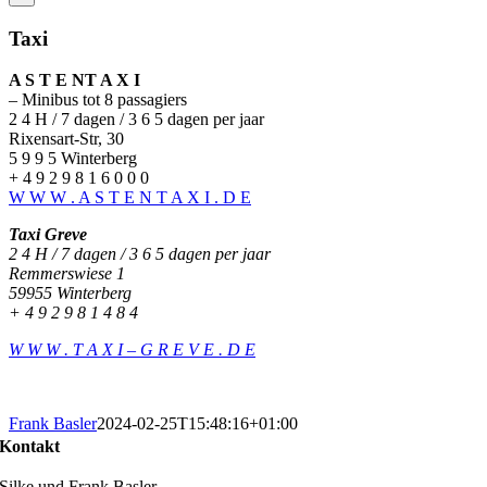
Taxi
A S T E NT A X I
– Minibus tot 8 passagiers
2 4 H / 7 dagen / 3 6 5 dagen per jaar
Rixensart-Str, 30
5 9 9 5 Winterberg
+ 4 9 2 9 8 1 6 0 0 0
W W W . A S T E N T A X I . D E
Taxi Greve
2 4 H / 7 dagen / 3 6 5 dagen per jaar
Remmerswiese 1
59955 Winterberg
+ 4 9 2 9 8 1 4 8 4
W W W . T A X I – G R E V E . D E
Frank Basler
2024-02-25T15:48:16+01:00
Kontakt
Silke und Frank Basler