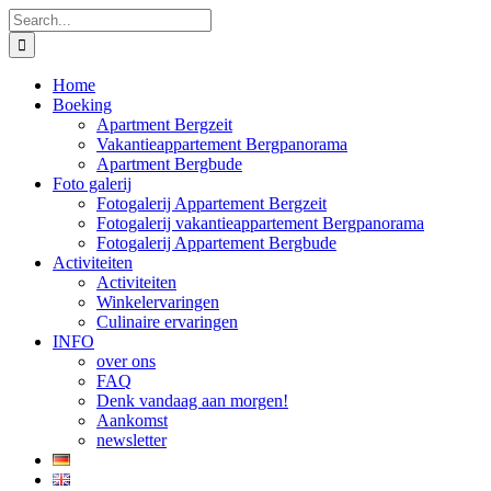
Skip
Search
to
for:
content
Home
Boeking
Apartment Bergzeit
Vakantieappartement Bergpanorama
Apartment Bergbude
Foto galerij
Fotogalerij Appartement Bergzeit
Fotogalerij vakantieappartement Bergpanorama
Fotogalerij Appartement Bergbude
Activiteiten
Activiteiten
Winkelervaringen
Culinaire ervaringen
INFO
over ons
FAQ
Denk vandaag aan morgen!
Aankomst
newsletter