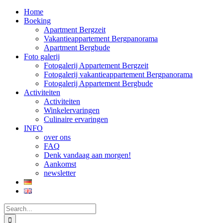
Home
Boeking
Apartment Bergzeit
Vakantieappartement Bergpanorama
Apartment Bergbude
Foto galerij
Fotogalerij Appartement Bergzeit
Fotogalerij vakantieappartement Bergpanorama
Fotogalerij Appartement Bergbude
Activiteiten
Activiteiten
Winkelervaringen
Culinaire ervaringen
INFO
over ons
FAQ
Denk vandaag aan morgen!
Aankomst
newsletter
Search
for: